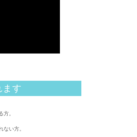
。
れます
る方。
れない方。