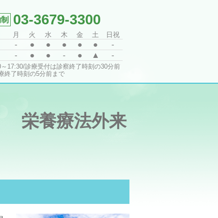
03-3679-3300
月
火
水
木
金
土
日祝
-
●
●
●
●
●
-
-
●
●
-
●
▲
-
30～17:30/診療受付は診察終了時刻の30分前
療終了時刻の5分前まで
栄養療法外来