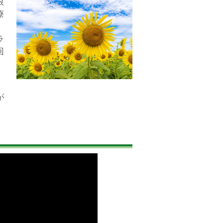
根
療
ラ
回
、
が